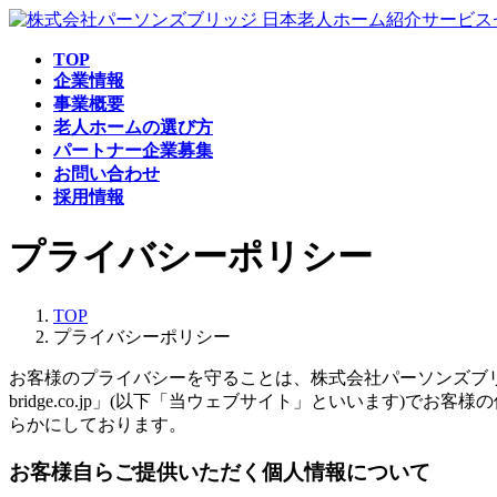
コ
ナ
日本老人ホーム紹介サービス
ン
ビ
TOP
テ
ゲ
企業情報
ン
ー
事業概要
ツ
シ
老人ホームの選び方
へ
ョ
パートナー企業募集
ス
ン
お問い合わせ
キ
に
採用情報
ッ
移
プ
動
プライバシーポリシー
TOP
プライバシーポリシー
お客様のプライバシーを守ることは、株式会社パーソンズブリッ
bridge.co.jp」(以下「当ウェブサイト」といいます
らかにしております。
お客様自らご提供いただく個人情報について