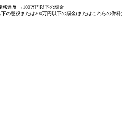
違反 →100万円以下の罰金
の懲役または200万円以下の罰金(またはこれらの併科)
。