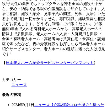
設/サ高住の業界でもトップクラスを誇る全国の施設の中か
ら、安心・納得できる親の介護施設をご紹介しています。入
居ご相談、施設の紹介、見学予約の調整、見学、入居にいた
るまで費用は一切かかりません。専門知識、経験豊富な相談
員がお答えします。どうぞお気軽にご相談ください。(相談
無料)年金で入れる有料老人ホームから、高級老人ホームの
情報まで多数掲載。老人ホームの入居・入所費用も掲載中!
全国の有料老人ホーム・高齢者向け賃貸住宅・サ高住・認知
症で困ったなど、親の介護施設をお探しなら日本老人ホーム
紹介サービスセンター。老人ホームの種類に迷った人は必見
です!
【
日本老人ホーム紹介サービスセンターパンフレット
】
カテゴリー
ニュース
最近の投稿
2024年9月1日
ニュース
【介護相談:コロナ禍でも待った