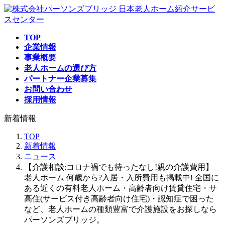
コ
ナ
日本老人ホーム紹介サービ
ン
ビ
スセンター
テ
ゲ
TOP
ン
ー
企業情報
ツ
シ
事業概要
へ
ョ
老人ホームの選び方
ス
ン
パートナー企業募集
キ
に
お問い合わせ
ッ
移
採用情報
プ
動
新着情報
TOP
新着情報
ニュース
【介護相談:コロナ禍でも待ったなし!親の介護費用】
老人ホーム 何歳から?入居・入所費用も掲載中! 全国に
ある近くの有料老人ホーム・高齢者向け賃貸住宅・サ
高住(サービス付き高齢者向け住宅)・認知症で困った
など、老人ホームの種類豊富で介護施設をお探しなら
パーソンズブリッジ。