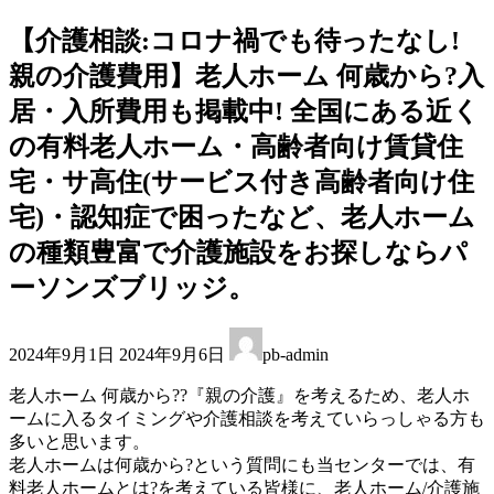
【介護相談:コロナ禍でも待ったなし!
親の介護費用】老人ホーム 何歳から?入
居・入所費用も掲載中! 全国にある近く
の有料老人ホーム・高齢者向け賃貸住
宅・サ高住(サービス付き高齢者向け住
宅)・認知症で困ったなど、老人ホーム
の種類豊富で介護施設をお探しならパ
ーソンズブリッジ。
最
2024年9月1日
2024年9月6日
pb-admin
終
更
老人ホーム 何歳から??『親の介護』を考えるため、老人ホ
新
ームに入るタイミングや介護相談を考えていらっしゃる方も
日
多いと思います。
時
老人ホームは何歳から?という質問にも当センターでは、有
:
料老人ホームとは?を考えている皆様に、老人ホーム/介護施